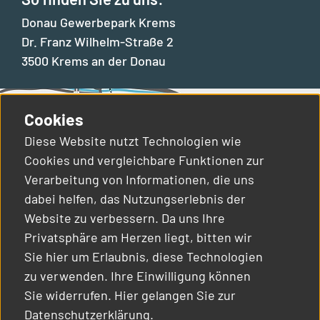
Donau Gewerbepark Krems
Dr. Franz Wilhelm-Straße 2
3500 Krems an der Donau
Cookies
Diese Website nutzt Technologien wie
Cookies und vergleichbare Funktionen zur
Verarbeitung von Informationen, die uns
Dr. Franz Wilhelm-Straße 2
+43 2732 22111
dabei helfen, das Nutzungserlebnis der
3500 Krems an der Donau
dgk@ecoplus.at
Website zu verbessern. Da uns Ihre
Privatsphäre am Herzen liegt, bitten wir
Sie hier um Erlaubnis, diese Technologien
zu verwenden. Ihre Einwilligung können
Sie widerrufen. Hier gelangen Sie zur
Datenschutzerklärung
.